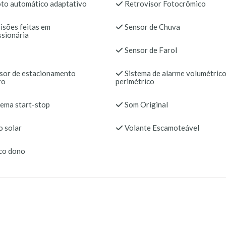
oto automático adaptativo
Retrovisor Fotocrômico
isões feitas em
Sensor de Chuva
sionária
Sensor de Farol
sor de estacionamento
Sistema de alarme volumétrico
ro
perimétrico
tema start-stop
Som Original
o solar
Volante Escamoteável
co dono