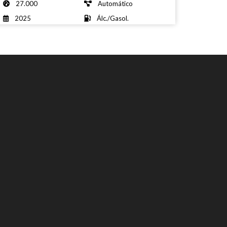
27.000
Automático
2025
Álc./Gasol.