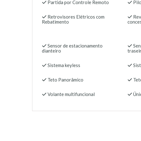
Partida por Controle Remoto
Pil
Retrovisores Elétricos com
Rev
Rebatimento
conces
Sensor de estacionamento
Sen
dianteiro
trasei
Sistema keyless
Sis
Teto Panorâmico
Tet
Volante multifuncional
Úni