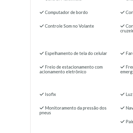
Computador de bordo
Con
Controle Som no Volante
Cont
cruzei
Espelhamento de tela do celular
Far
Freio de estacionamento com
Fre
acionamento eletrônico
emerg
Isofix
Luz
Monitoramento da pressão dos
Nav
pneus
Pain