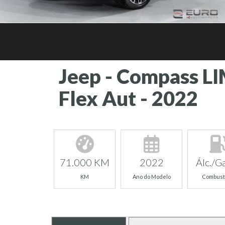
Jeep - Compass L
Flex Aut - 2022
71.000 KM
2022
Álc./Ga
KM
Ano do Modelo
Combust